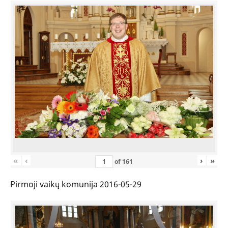
«
‹
›
»
of
161
Pirmoji vaikų komunija 2016-05-29