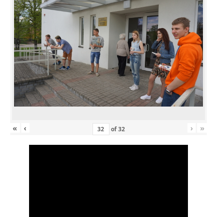
«
‹
›
»
of
32