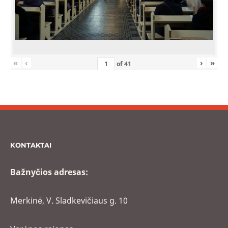
«
‹
›
»
of
41
KONTAKTAI
Bažnyčios adresas:
Merkinė, V. Sladkevičiaus g. 10