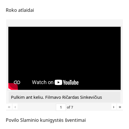
Roko atlaidai
Pulkim ant keliu. Filmavo Ričardas Sinkevičius
«
‹
›
»
of
7
Povilo Slaminio kunigystės šventimai