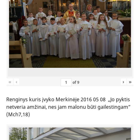
«
‹
›
»
of
9
Renginys kuris įvyko Merkinėje 2016 05 08 „Jo pyktis
netveria amžinai, nes jam malonu būti gailestingam”
(Mch7,18)