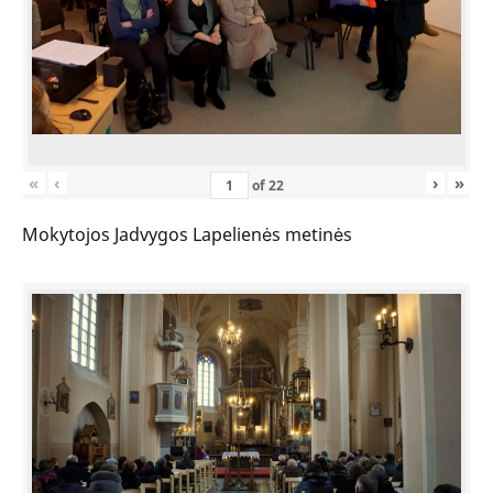
«
‹
›
»
of
22
Mokytojos Jadvygos Lapelienės metinės