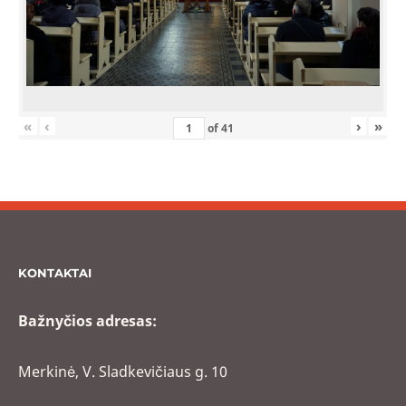
«
‹
›
»
of
41
KONTAKTAI
Bažnyčios adresas:
Merkinė, V. Sladkevičiaus g. 10