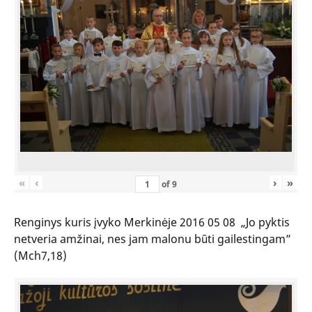
«
‹
›
»
of
9
Renginys kuris įvyko Merkinėje 2016 05 08 „Jo pyktis
netveria amžinai, nes jam malonu būti gailestingam”
(Mch7,18)