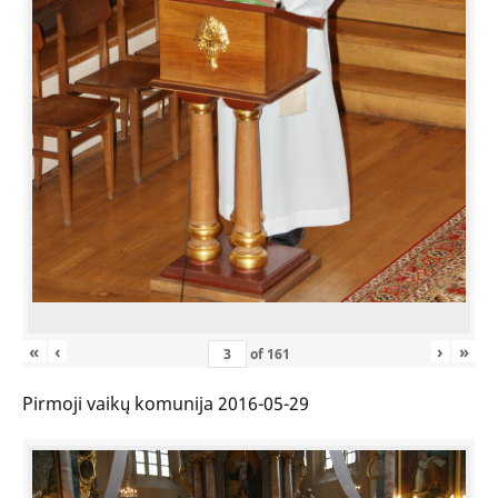
«
‹
›
»
of
161
Pirmoji vaikų komunija 2016-05-29