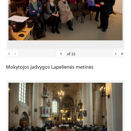
«
‹
›
»
of
22
Mokytojos Jadvygos Lapelienės metinės