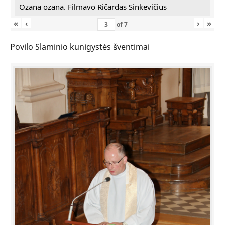
Ozana ozana. Filmavo Ričardas Sinkevičius
«
‹
›
»
of
7
Povilo Slaminio kunigystės šventimai