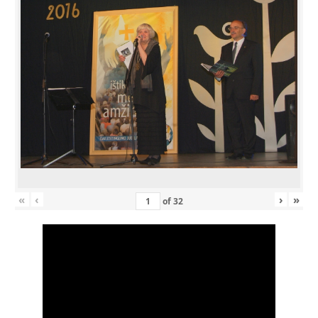
«
‹
›
»
of
32