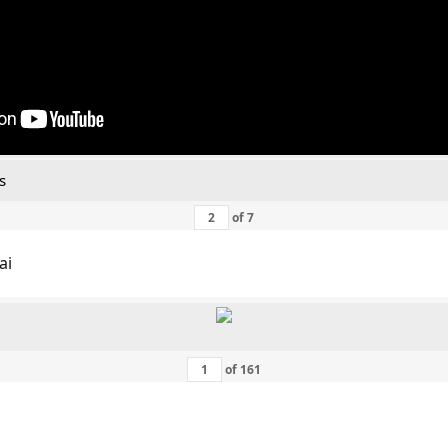
s
of
7
ai
of
161