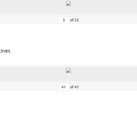
of
22
tinės
of
41