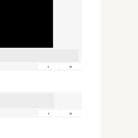
›
»
›
»