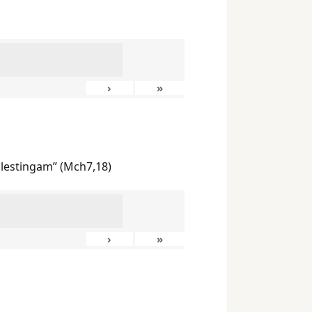
›
»
ilestingam” (Mch7,18)
›
»