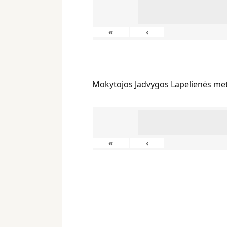
«
‹
Mokytojos Jadvygos Lapelienės me
«
‹