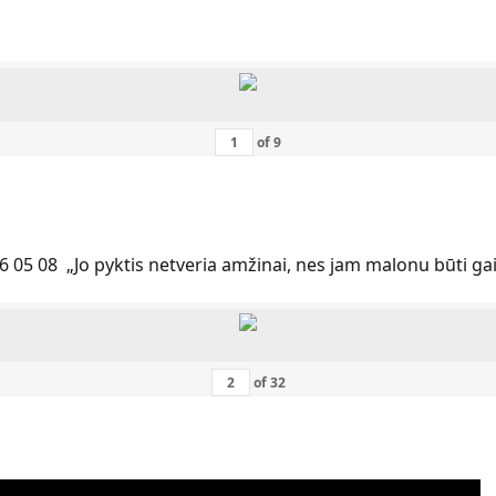
of
9
6 05 08 „Jo pyktis netveria amžinai, nes jam malonu būti ga
of
32