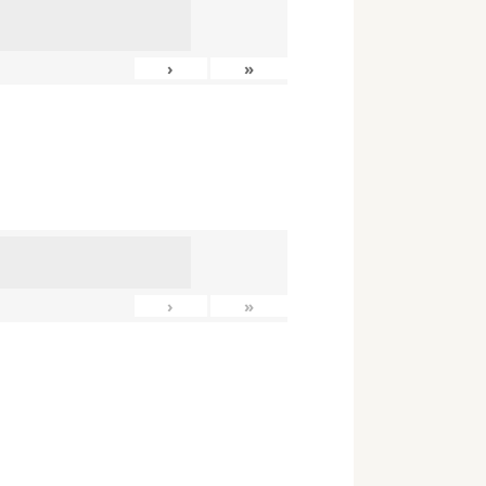
›
»
›
»