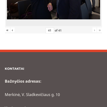
«
‹
›
»
of
41
KONTAKTAI
Bažnyčios adresas:
Merkinė, V. Sladkevičiaus g. 10