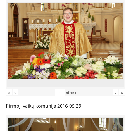
«
‹
›
»
of
161
Pirmoji vaikų komunija 2016-05-29