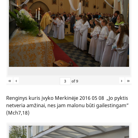
«
‹
›
»
of
9
Renginys kuris įvyko Merkinėje 2016 05 08 „Jo pyktis
netveria amžinai, nes jam malonu būti gailestingam”
(Mch7,18)