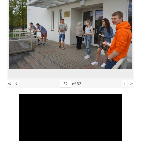
«
‹
›
»
of
32