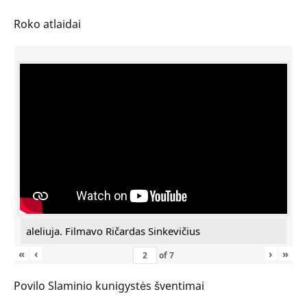
Roko atlaidai
aleliuja. Filmavo Ričardas Sinkevičius
«
‹
›
»
of
7
Povilo Slaminio kunigystės šventimai