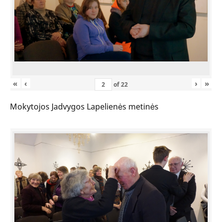
«
‹
›
»
of
22
Mokytojos Jadvygos Lapelienės metinės