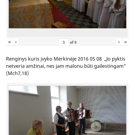
«
‹
›
»
of
9
Renginys kuris įvyko Merkinėje 2016 05 08 „Jo pyktis
netveria amžinai, nes jam malonu būti gailestingam”
(Mch7,18)