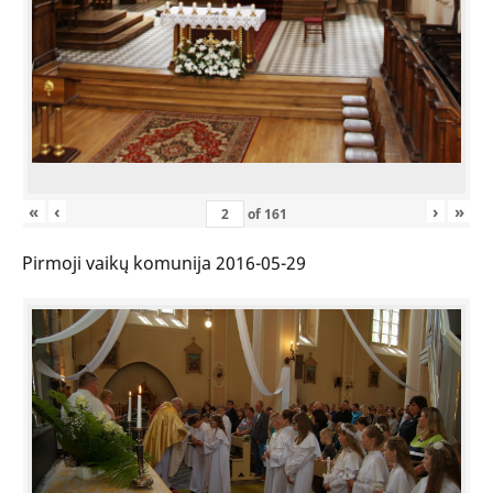
«
‹
›
»
of
161
Pirmoji vaikų komunija 2016-05-29