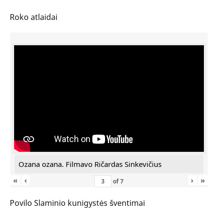
Roko atlaidai
Ozana ozana. Filmavo Ričardas Sinkevičius
«
‹
›
»
of
7
Povilo Slaminio kunigystės šventimai