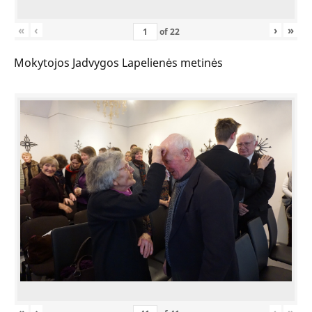
«
‹
›
»
of
22
Mokytojos Jadvygos Lapelienės metinės
«
‹
›
»