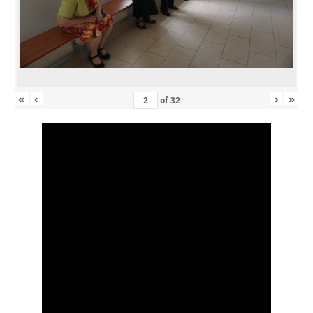
«
‹
›
»
of
32