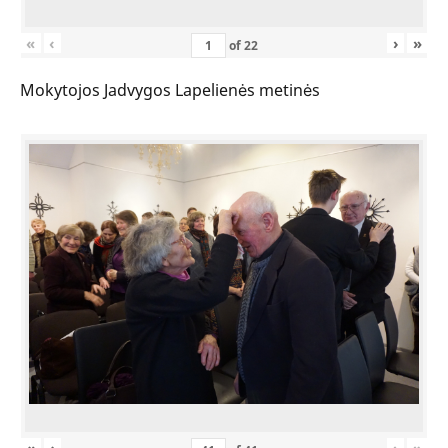
«
‹
›
»
of
22
Mokytojos Jadvygos Lapelienės metinės
«
‹
›
»