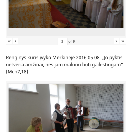
«
‹
›
»
of
9
Renginys kuris įvyko Merkinėje 2016 05 08 „Jo pyktis
netveria amžinai, nes jam malonu būti gailestingam”
(Mch7,18)