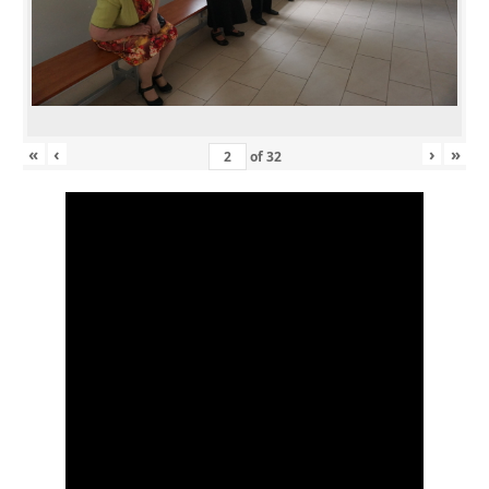
«
‹
›
»
of
32