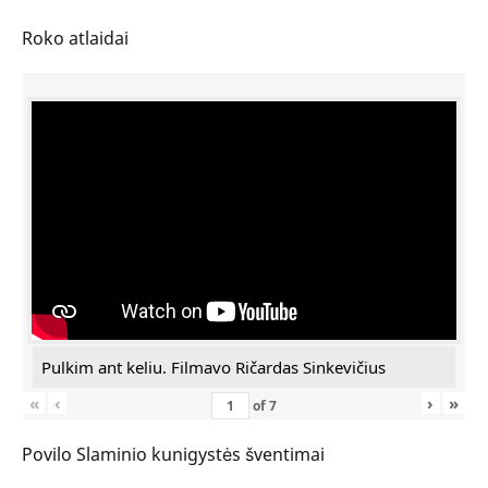
Roko atlaidai
Pulkim ant keliu. Filmavo Ričardas Sinkevičius
«
‹
›
»
of
7
Povilo Slaminio kunigystės šventimai