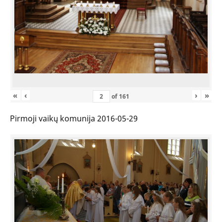
«
‹
›
»
of
161
Pirmoji vaikų komunija 2016-05-29