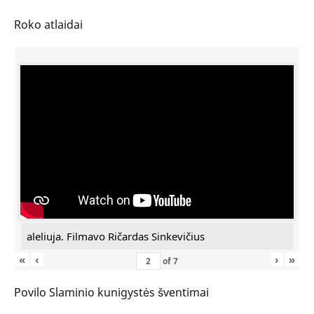
Roko atlaidai
aleliuja. Filmavo Ričardas Sinkevičius
«
‹
›
»
of
7
Povilo Slaminio kunigystės šventimai