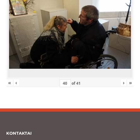
«
‹
›
»
of
41
KONTAKTAI