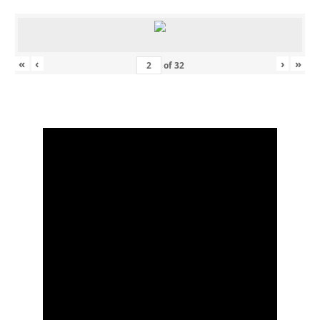
«
‹
›
»
of
32