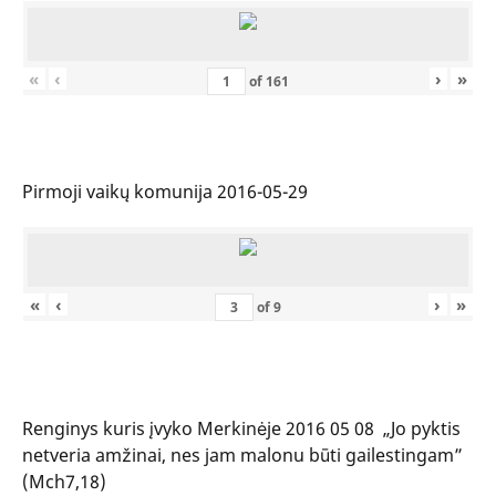
«
‹
›
»
of
161
Pirmoji vaikų komunija 2016-05-29
«
‹
›
»
of
9
Renginys kuris įvyko Merkinėje 2016 05 08 „Jo pyktis
netveria amžinai, nes jam malonu būti gailestingam”
(Mch7,18)