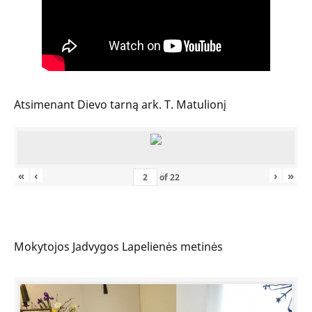
Atsimenant Dievo tarną ark. T. Matulionį
«
‹
›
»
of
22
Mokytojos Jadvygos Lapelienės metinės