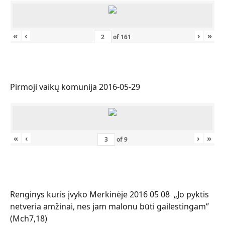
«
‹
›
»
of
161
Pirmoji vaikų komunija 2016-05-29
«
‹
›
»
of
9
Renginys kuris įvyko Merkinėje 2016 05 08 „Jo pyktis
netveria amžinai, nes jam malonu būti gailestingam”
(Mch7,18)