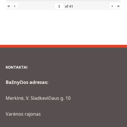
«
‹
›
»
of
41
KONTAKTAI
Bažnyčios adresas:
Merkinė, V. Sladkevičiaus g. 10
Varėnos rajonas