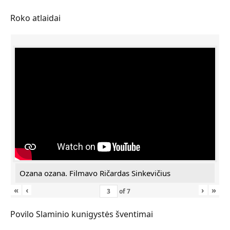
Roko atlaidai
Ozana ozana. Filmavo Ričardas Sinkevičius
«
‹
›
»
of
7
Povilo Slaminio kunigystės šventimai