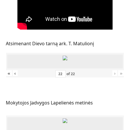
Atsimenant Dievo tarną ark. T. Matulionį
«
‹
›
»
of
22
Mokytojos Jadvygos Lapelienės metinės