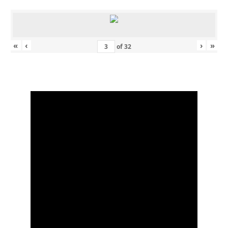
«
‹
›
»
of
32