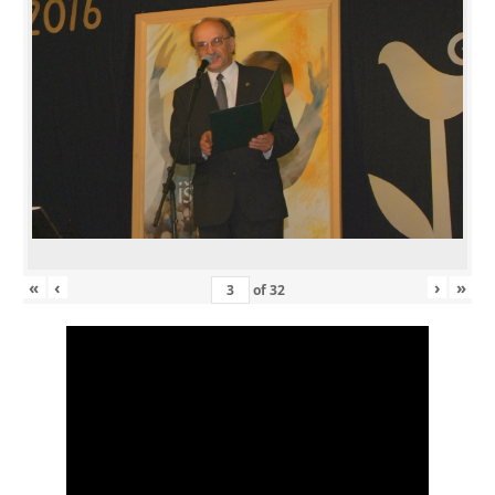
«
‹
›
»
of
32