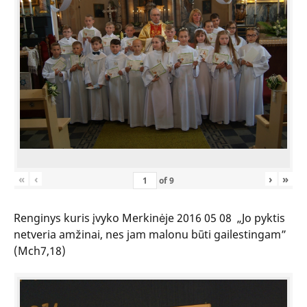
«
‹
›
»
of
9
Renginys kuris įvyko Merkinėje 2016 05 08 „Jo pyktis
netveria amžinai, nes jam malonu būti gailestingam”
(Mch7,18)