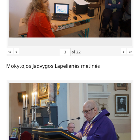
«
‹
›
»
of
22
Mokytojos Jadvygos Lapelienės metinės