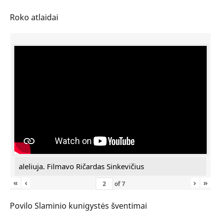
Roko atlaidai
aleliuja. Filmavo Ričardas Sinkevičius
«
‹
›
»
of
7
Povilo Slaminio kunigystės šventimai