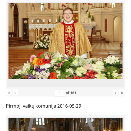
«
‹
›
»
of
161
Pirmoji vaikų komunija 2016-05-29