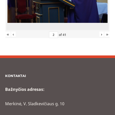
«
‹
›
»
of
41
KONTAKTAI
Bažnyčios adresas:
Merkinė, V. Sladkevičiaus g. 10