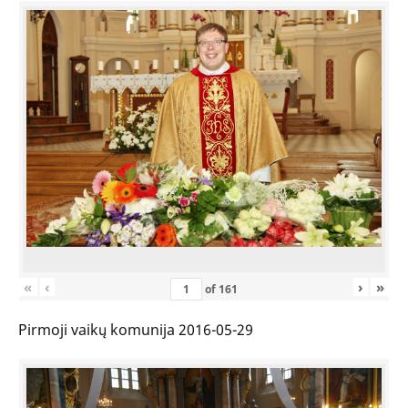
«
‹
›
»
of
161
Pirmoji vaikų komunija 2016-05-29