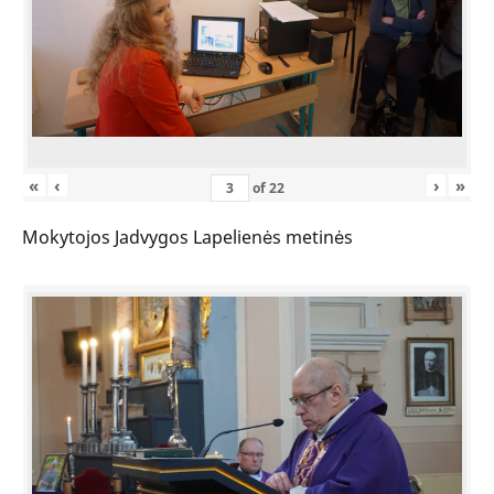
«
‹
›
»
of
22
Mokytojos Jadvygos Lapelienės metinės