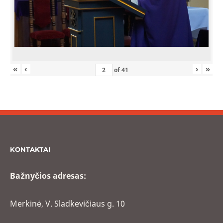
«
‹
›
»
of
41
KONTAKTAI
Bažnyčios adresas:
Merkinė, V. Sladkevičiaus g. 10