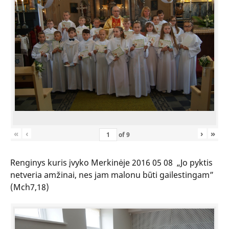
«
‹
›
»
of
9
Renginys kuris įvyko Merkinėje 2016 05 08 „Jo pyktis
netveria amžinai, nes jam malonu būti gailestingam”
(Mch7,18)