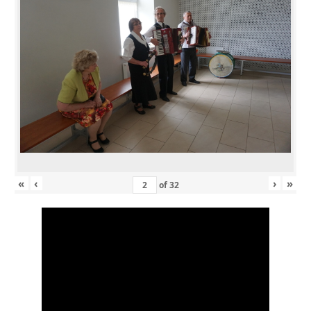
«
‹
›
»
of
32