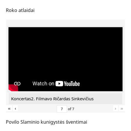
Roko atlaidai
Koncertas2. Filmavo Ričardas Sinkevičius
«
‹
›
»
of
7
Povilo Slaminio kunigystės šventimai