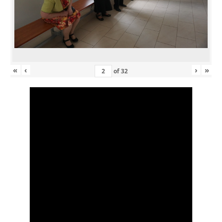
«
‹
›
»
of
32