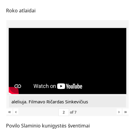
Roko atlaidai
aleliuja. Filmavo Ričardas Sinkevičius
«
‹
›
»
of
7
Povilo Slaminio kunigystės šventimai