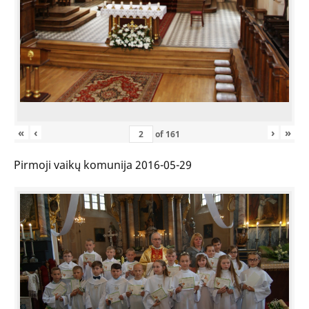
«
‹
›
»
of
161
Pirmoji vaikų komunija 2016-05-29