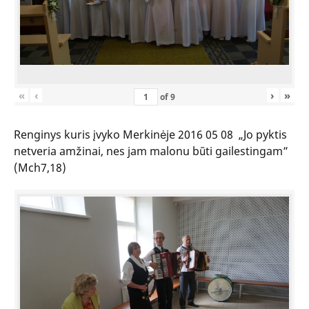
«
‹
›
»
of
9
Renginys kuris įvyko Merkinėje 2016 05 08 „Jo pyktis
netveria amžinai, nes jam malonu būti gailestingam”
(Mch7,18)