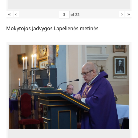
«
‹
›
»
of
22
Mokytojos Jadvygos Lapelienės metinės