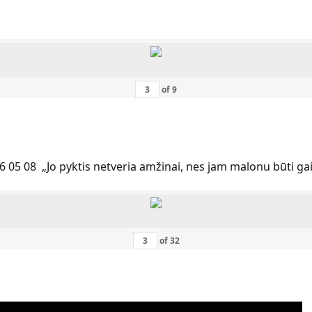
of
9
6 05 08 „Jo pyktis netveria amžinai, nes jam malonu būti ga
of
32