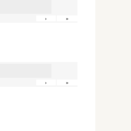
›
»
›
»