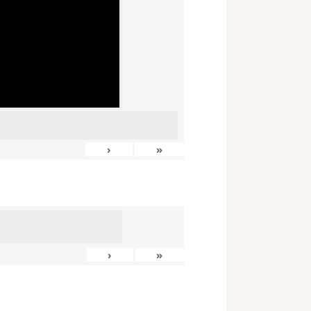
›
»
›
»