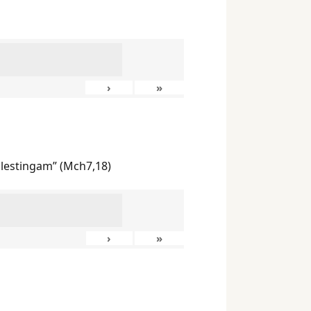
›
»
ilestingam” (Mch7,18)
›
»