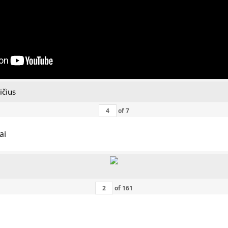
ičius
of
7
ai
of
161