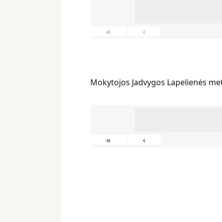
«
‹
Mokytojos Jadvygos Lapelienės me
«
‹