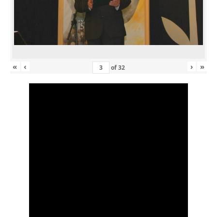
«
‹
›
»
of
32