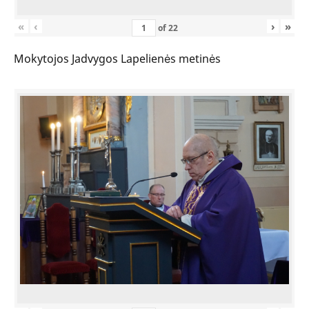
«
‹
›
»
of
22
Mokytojos Jadvygos Lapelienės metinės