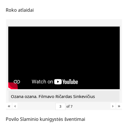
Roko atlaidai
Ozana ozana. Filmavo Ričardas Sinkevičius
«
‹
›
»
of
7
Povilo Slaminio kunigystės šventimai