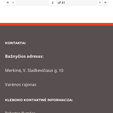
«
‹
›
»
of
41
KONTAKTAI
Bažnyčios adresas:
Merkinė, V. Sladkevičiaus g. 10
Varėnos rajonas
KLEBONO KONTAKTINĖ INFORMACIJA:
Robertas Rumšas