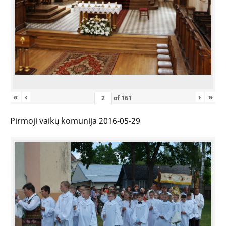
«
‹
›
»
of
161
Pirmoji vaikų komunija 2016-05-29