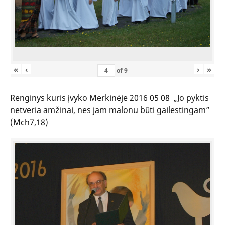
«
‹
›
»
of
9
Renginys kuris įvyko Merkinėje 2016 05 08 „Jo pyktis
netveria amžinai, nes jam malonu būti gailestingam”
(Mch7,18)