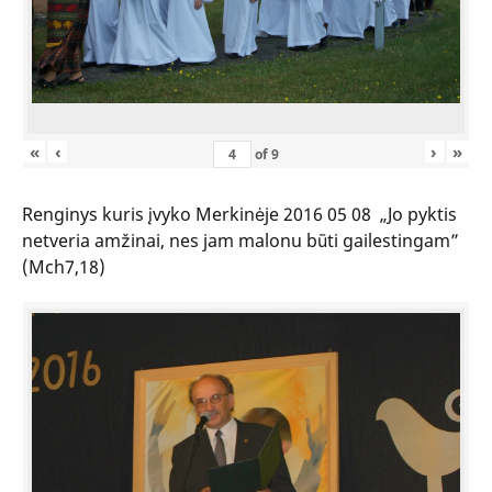
«
‹
›
»
of
9
Renginys kuris įvyko Merkinėje 2016 05 08 „Jo pyktis
netveria amžinai, nes jam malonu būti gailestingam”
(Mch7,18)