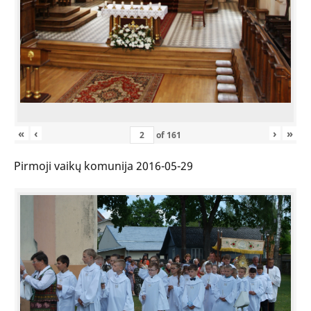
«
‹
›
»
of
161
Pirmoji vaikų komunija 2016-05-29