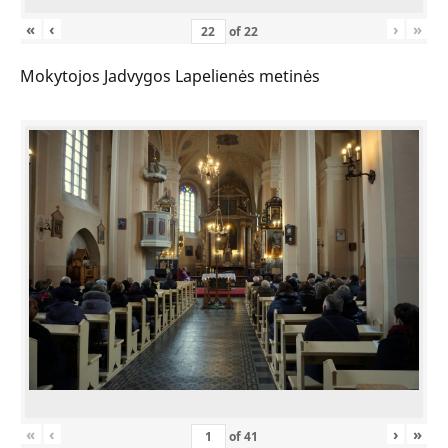
«
‹
›
»
of
22
Mokytojos Jadvygos Lapelienės metinės
«
‹
›
»
of
41