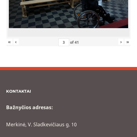
«
‹
›
»
of
41
KONTAKTAI
Bažnyčios adresas:
Merkinė, V. Sladkevičiaus g. 10