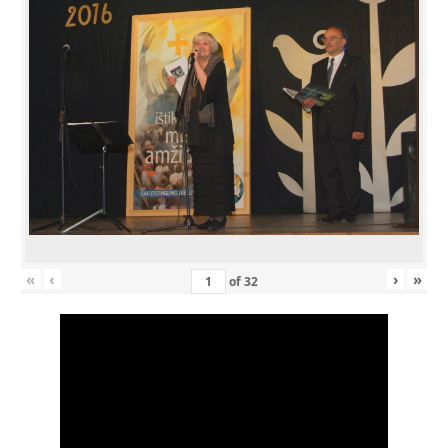
«
‹
›
»
of
32