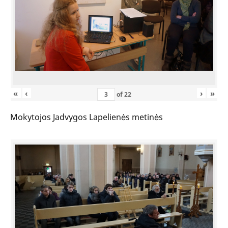
«
‹
›
»
of
22
Mokytojos Jadvygos Lapelienės metinės