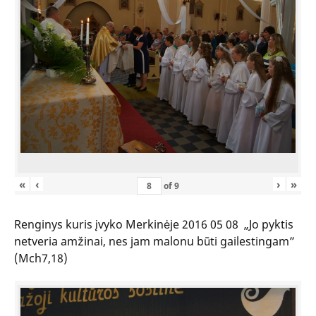
«
‹
›
»
of
9
Renginys kuris įvyko Merkinėje 2016 05 08 „Jo pyktis
netveria amžinai, nes jam malonu būti gailestingam”
(Mch7,18)