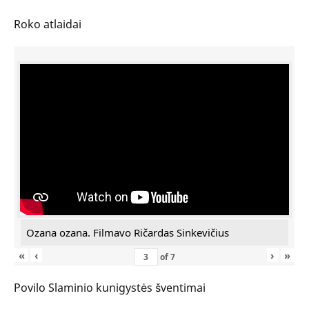
Roko atlaidai
Ozana ozana. Filmavo Ričardas Sinkevičius
«
‹
›
»
of
7
Povilo Slaminio kunigystės šventimai