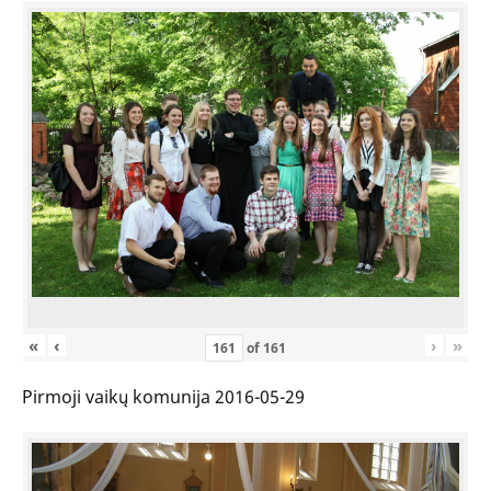
«
‹
›
»
of
161
Pirmoji vaikų komunija 2016-05-29