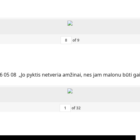
of
9
6 05 08 „Jo pyktis netveria amžinai, nes jam malonu būti ga
of
32