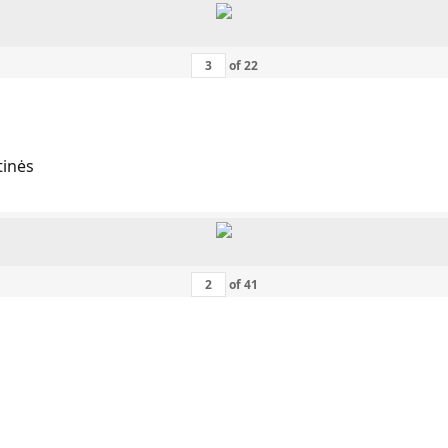
of
22
tinės
of
41