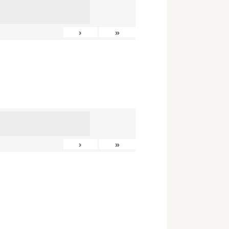
›
»
›
»