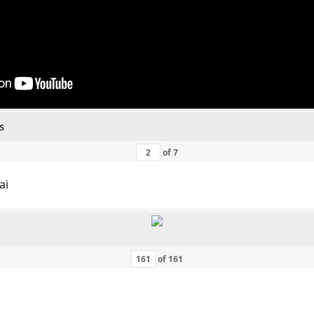
s
of
7
ai
of
161