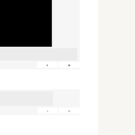
›
»
›
»