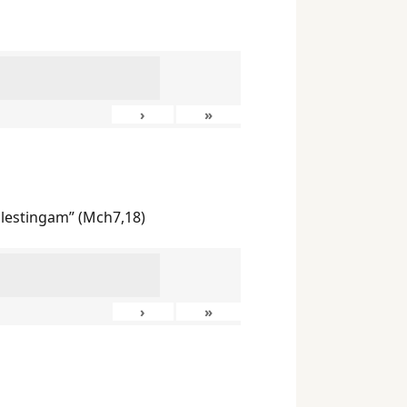
›
»
ilestingam” (Mch7,18)
›
»