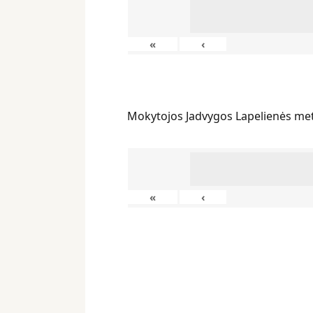
«
‹
Mokytojos Jadvygos Lapelienės me
«
‹