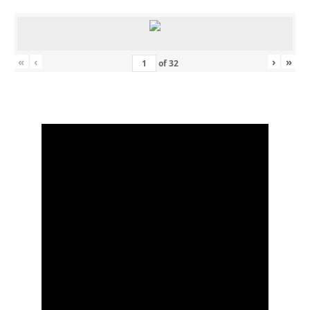
«
‹
›
»
of
32