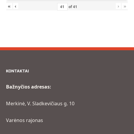
«
‹
›
»
of
41
KONTAKTAI
Bažnyčios adresas:
Merkinė, V. Sladkevičiaus g. 10
Varėnos rajonas