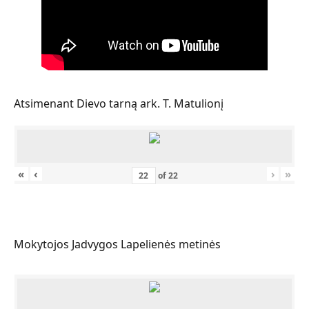
Atsimenant Dievo tarną ark. T. Matulionį
«
‹
›
»
of
22
Mokytojos Jadvygos Lapelienės metinės