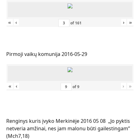
«
‹
›
»
of
161
Pirmoji vaikų komunija 2016-05-29
«
‹
›
»
of
9
Renginys kuris įvyko Merkinėje 2016 05 08 „Jo pyktis
netveria amžinai, nes jam malonu būti gailestingam”
(Mch7,18)