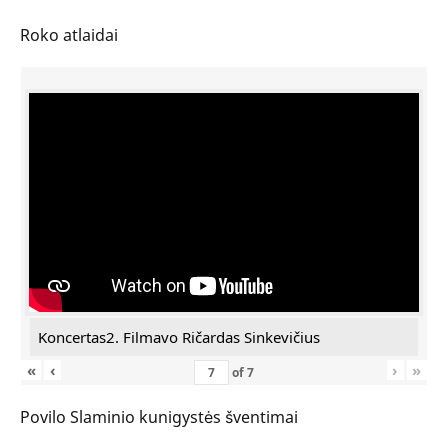
Roko atlaidai
Koncertas2. Filmavo Ričardas Sinkevičius
«
‹
›
»
of
7
Povilo Slaminio kunigystės šventimai