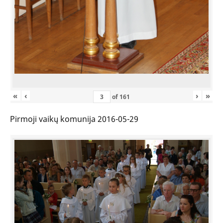
«
‹
›
»
of
161
Pirmoji vaikų komunija 2016-05-29