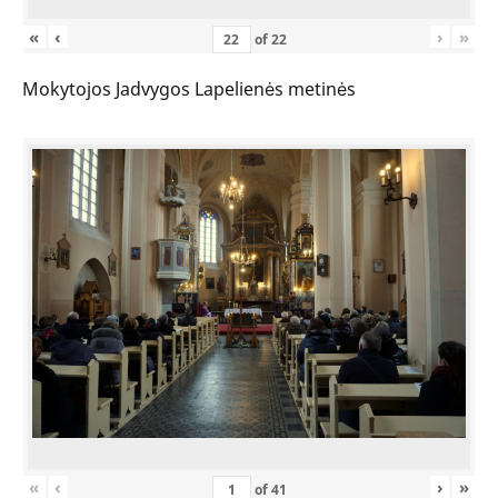
«
‹
›
»
of
22
Mokytojos Jadvygos Lapelienės metinės
«
‹
›
»
of
41