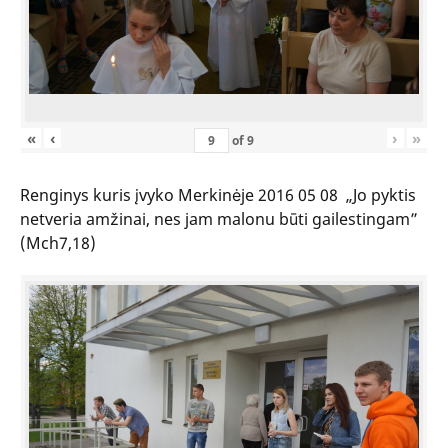
«
‹
›
»
of
9
Renginys kuris įvyko Merkinėje 2016 05 08 „Jo pyktis
netveria amžinai, nes jam malonu būti gailestingam”
(Mch7,18)