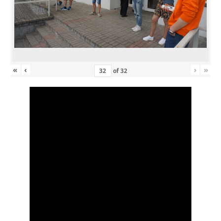
«
‹
›
»
of
32