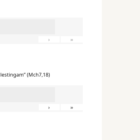
›
»
ilestingam” (Mch7,18)
›
»