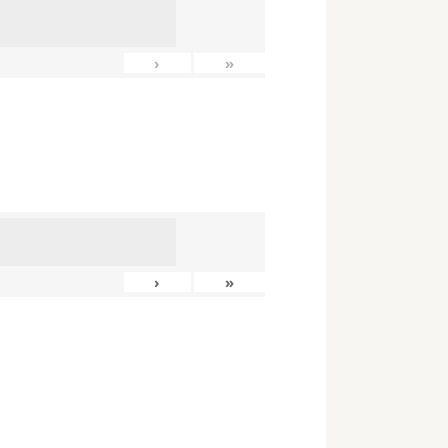
›
»
›
»