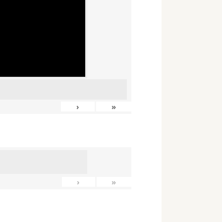
›
»
›
»