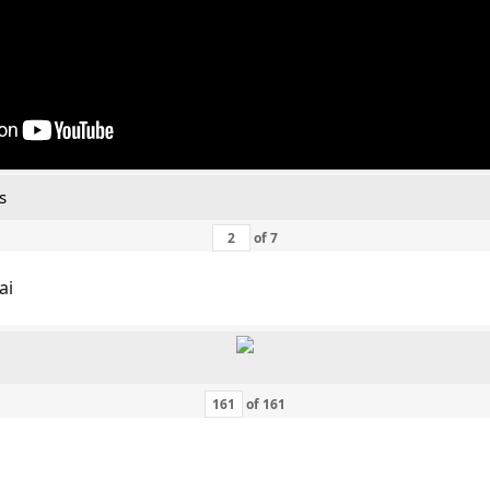
s
of
7
ai
of
161