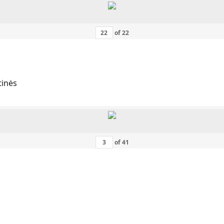
of
22
tinės
of
41