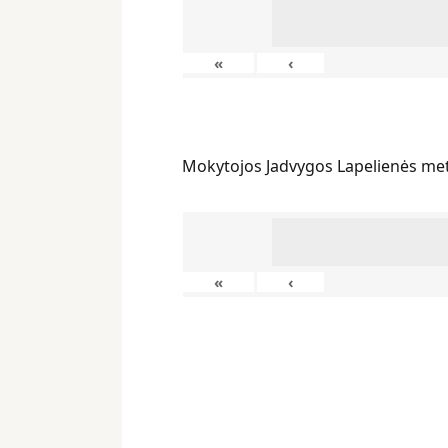
«
‹
Mokytojos Jadvygos Lapelienės me
«
‹