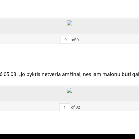
of
9
6 05 08 „Jo pyktis netveria amžinai, nes jam malonu būti ga
of
32