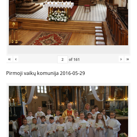
«
‹
›
»
of
161
Pirmoji vaikų komunija 2016-05-29