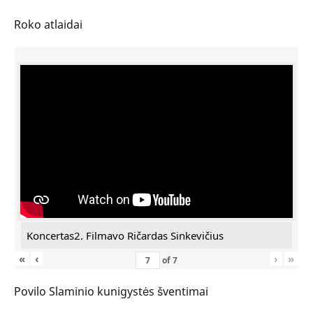
Roko atlaidai
Koncertas2. Filmavo Ričardas Sinkevičius
«
‹
›
»
of
7
Povilo Slaminio kunigystės šventimai