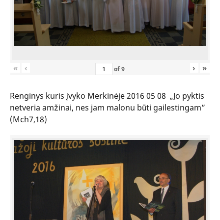
«
‹
›
»
of
9
Renginys kuris įvyko Merkinėje 2016 05 08 „Jo pyktis
netveria amžinai, nes jam malonu būti gailestingam”
(Mch7,18)