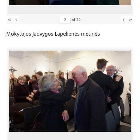
«
‹
›
»
of
22
Mokytojos Jadvygos Lapelienės metinės