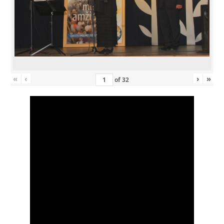
«
‹
›
»
of
32