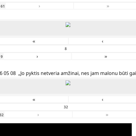
›
»
161
«
‹
›
»
f
9
6 05 08 „Jo pyktis netveria amžinai, nes jam malonu būti ga
«
‹
›
»
32