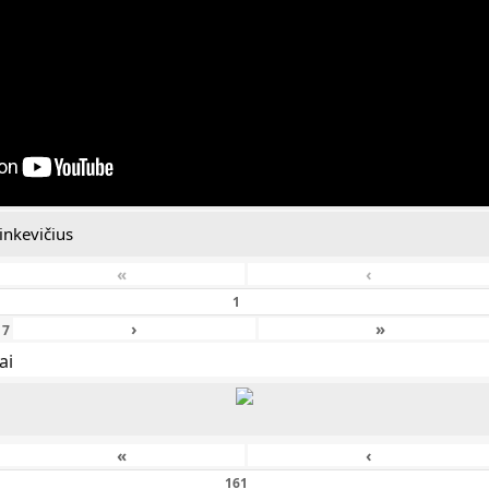
inkevičius
«
‹
›
»
f
7
ai
«
‹