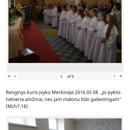
«
‹
›
»
of
9
Renginys kuris įvyko Merkinėje 2016 05 08 „Jo pyktis
netveria amžinai, nes jam malonu būti gailestingam”
(Mch7,18)