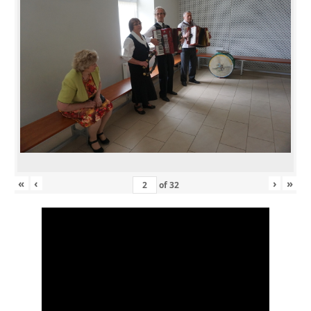
«
‹
›
»
of
32