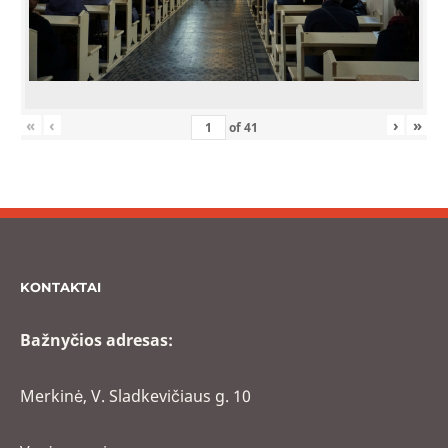
«
‹
›
»
of
41
KONTAKTAI
Bažnyčios adresas:
Merkinė, V. Sladkevičiaus g. 10