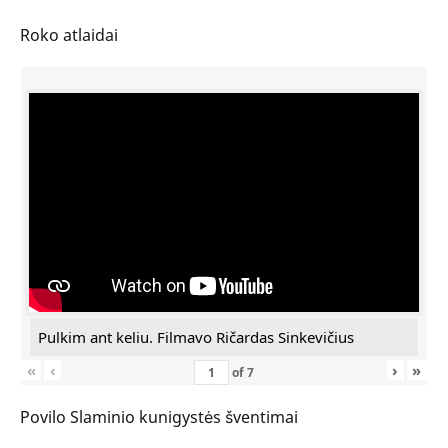
Roko atlaidai
Pulkim ant keliu. Filmavo Ričardas Sinkevičius
«
‹
›
»
of
7
Povilo Slaminio kunigystės šventimai