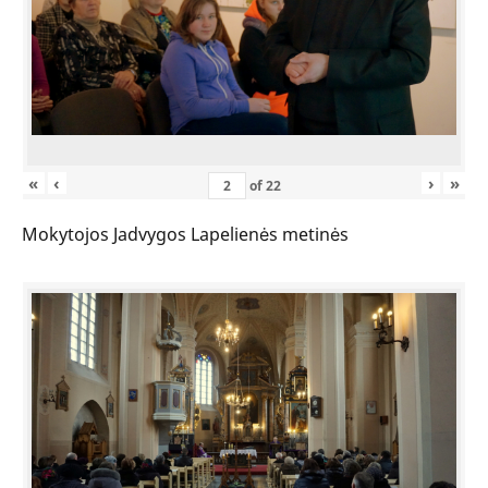
«
‹
›
»
of
22
Mokytojos Jadvygos Lapelienės metinės