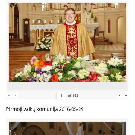
«
‹
›
»
of
161
Pirmoji vaikų komunija 2016-05-29