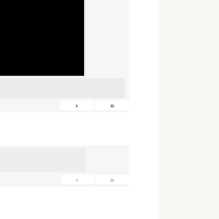
›
»
›
»