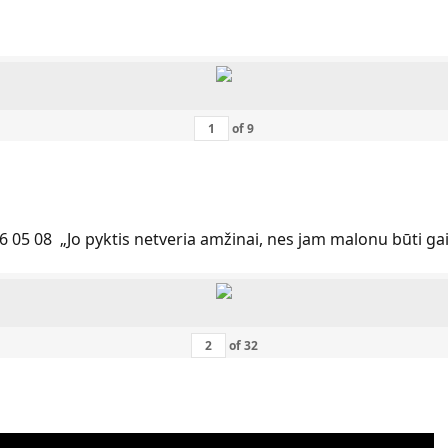
of
9
6 05 08 „Jo pyktis netveria amžinai, nes jam malonu būti ga
of
32