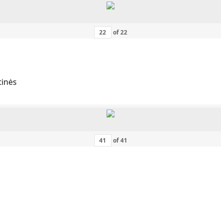
of
22
tinės
of
41