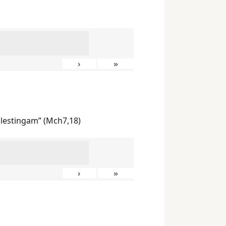
›
»
ilestingam” (Mch7,18)
›
»