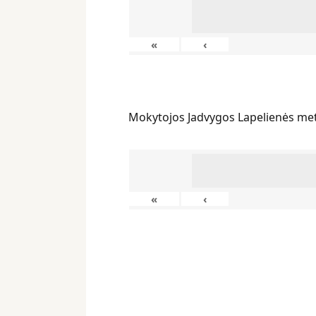
«
‹
Mokytojos Jadvygos Lapelienės me
«
‹