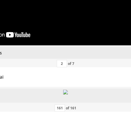
s
of
7
ai
of
161