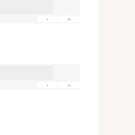
›
»
›
»