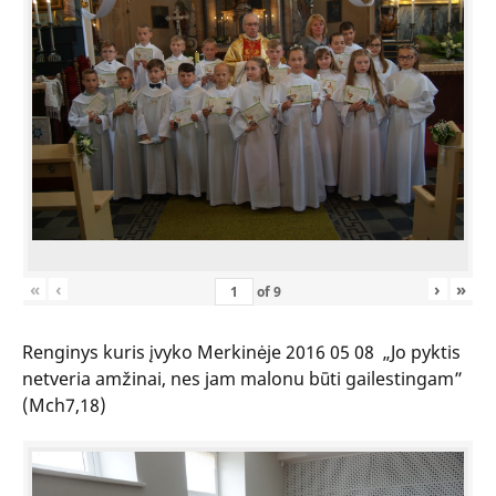
«
‹
›
»
of
9
Renginys kuris įvyko Merkinėje 2016 05 08 „Jo pyktis
netveria amžinai, nes jam malonu būti gailestingam”
(Mch7,18)