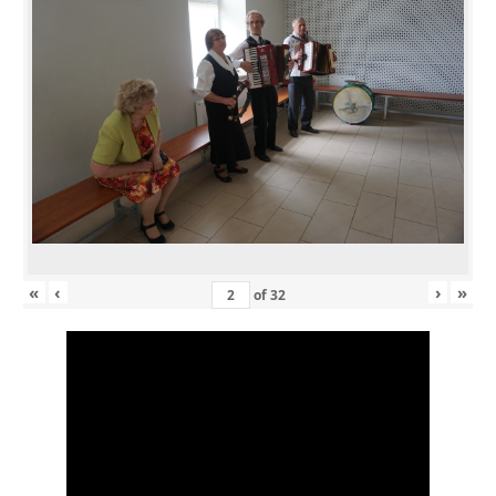
«
‹
›
»
of
32