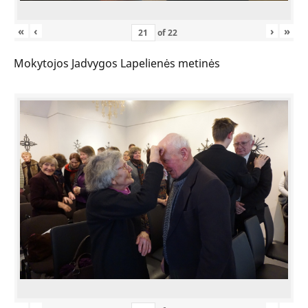
«
‹
›
»
of
22
Mokytojos Jadvygos Lapelienės metinės