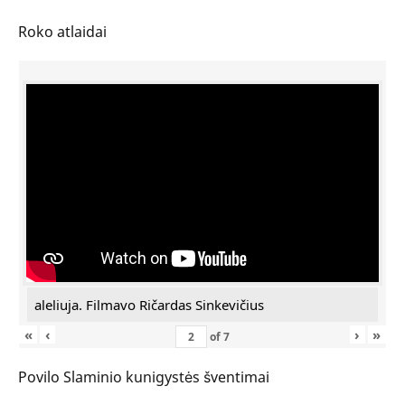
Roko atlaidai
aleliuja. Filmavo Ričardas Sinkevičius
«
‹
›
»
of
7
Povilo Slaminio kunigystės šventimai