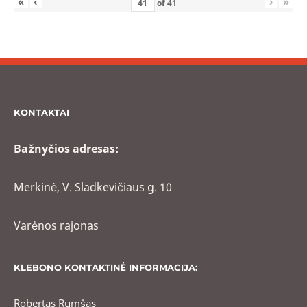
«
‹
›
»
of
41
KONTAKTAI
Bažnyčios adresas:
Merkinė, V. Sladkevičiaus g. 10
Varėnos rajonas
KLEBONO KONTAKTINĖ INFORMACIJA:
Robertas Rumšas