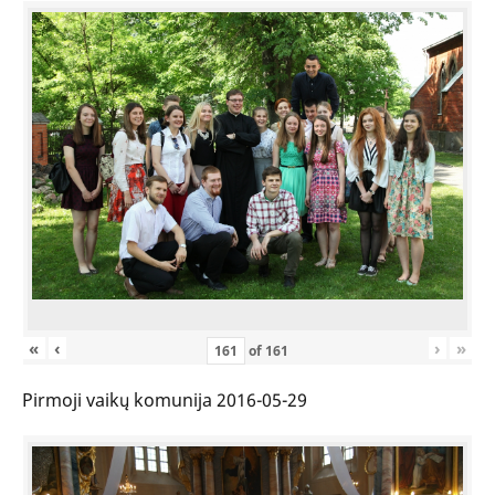
«
‹
›
»
of
161
Pirmoji vaikų komunija 2016-05-29