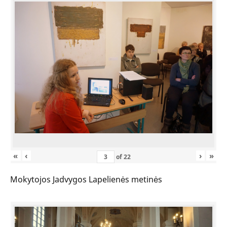
«
‹
›
»
of
22
Mokytojos Jadvygos Lapelienės metinės