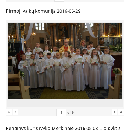
Pirmoji vaikų komunija 2016-05-29
«
‹
›
»
of
9
Renginys kuris įvyko Merkinėje 2016 05 08 „Jo pyktis