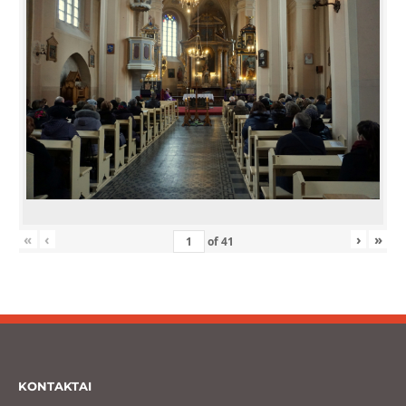
«
‹
›
»
of
41
KONTAKTAI