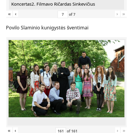
Koncertas2. Filmavo Ričardas Sinkevičius
«
‹
›
»
of
7
Povilo Slaminio kunigystės šventimai
«
‹
›
»
of
161