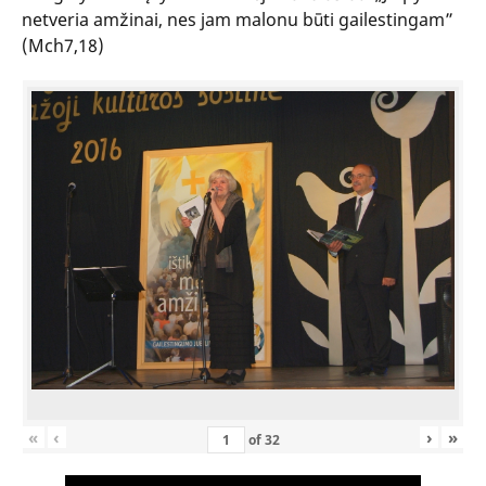
netveria amžinai, nes jam malonu būti gailestingam”
(Mch7,18)
«
‹
›
»
of
32