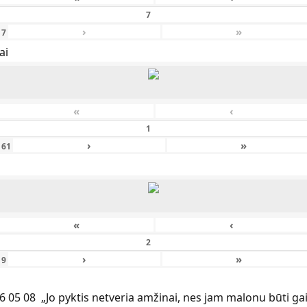
›
»
f
7
ai
«
‹
›
»
161
«
‹
›
»
f
9
6 05 08 „Jo pyktis netveria amžinai, nes jam malonu būti ga