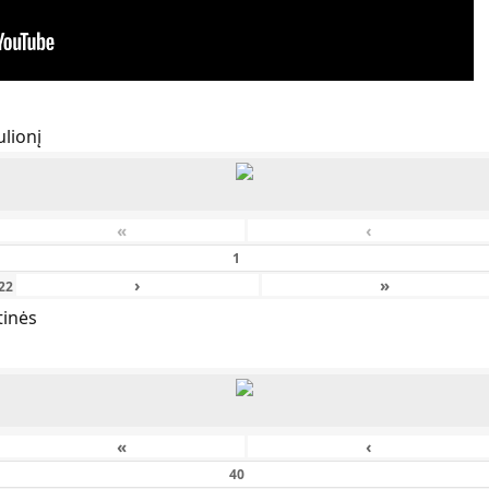
lionį
«
‹
›
»
22
tinės
«
‹