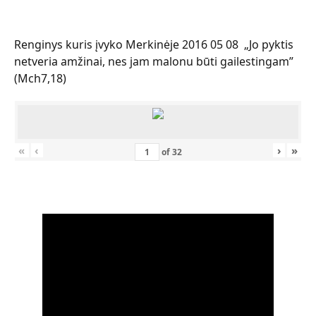
Renginys kuris įvyko Merkinėje 2016 05 08 „Jo pyktis
netveria amžinai, nes jam malonu būti gailestingam”
(Mch7,18)
«
‹
›
»
of
32