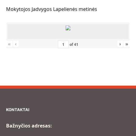
Mokytojos Jadvygos Lapelienės metinės
«
‹
›
»
of
41
KONTAKTAI
Bažnyčios adresas: