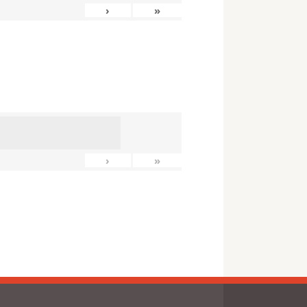
›
»
›
»