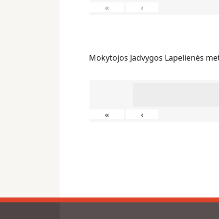
«
‹
Mokytojos Jadvygos Lapelienės me
«
‹