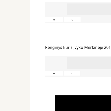
«
‹
Renginys kuris įvyko Merkinėje 201
«
‹