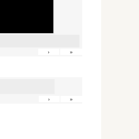
›
»
›
»