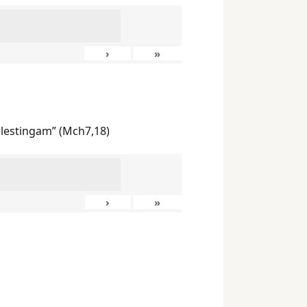
›
»
ilestingam” (Mch7,18)
›
»