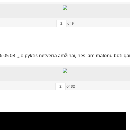
of
9
6 05 08 „Jo pyktis netveria amžinai, nes jam malonu būti ga
of
32