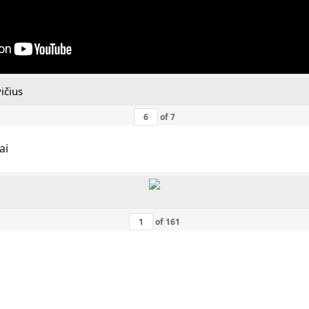
ičius
of
7
ai
of
161