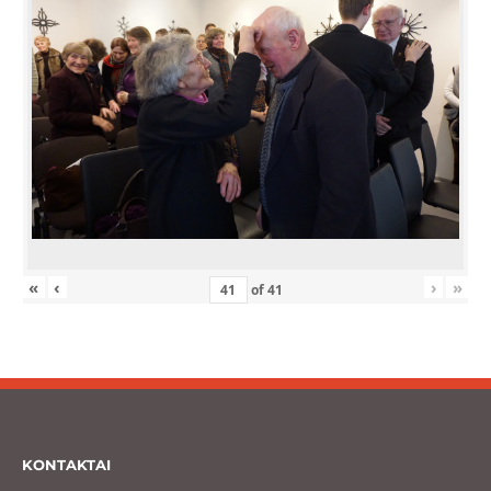
«
‹
›
»
of
41
KONTAKTAI