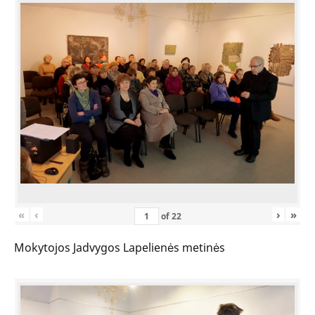
«
‹
›
»
of
22
Mokytojos Jadvygos Lapelienės metinės