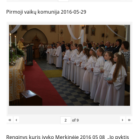
Pirmoji vaikų komunija 2016-05-29
«
‹
›
»
of
9
Renginys kuris įvyko Merkinėje 2016 05 08 „Jo pyktis