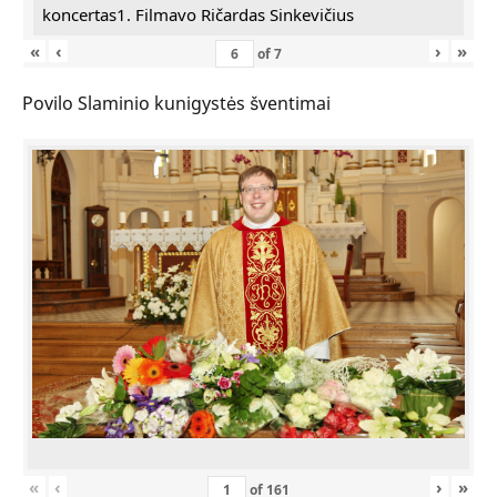
koncertas1. Filmavo Ričardas Sinkevičius
«
‹
›
»
of
7
Povilo Slaminio kunigystės šventimai
«
‹
›
»
of
161