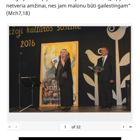
netveria amžinai, nes jam malonu būti gailestingam”
(Mch7,18)
«
‹
›
»
of
32