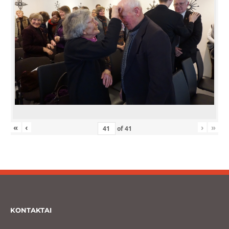
«
‹
›
»
of
41
KONTAKTAI