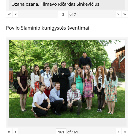
Ozana ozana. Filmavo Ričardas Sinkevičius
«
‹
›
»
of
7
Povilo Slaminio kunigystės šventimai
«
‹
›
»
of
161