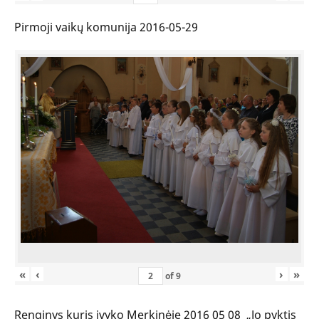
Pirmoji vaikų komunija 2016-05-29
«
‹
›
»
of
9
Renginys kuris įvyko Merkinėje 2016 05 08 „Jo pyktis