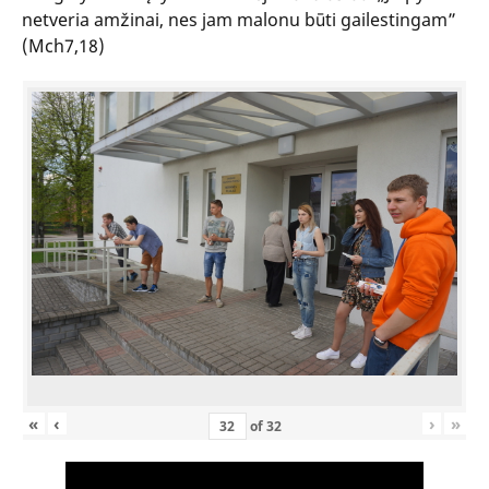
netveria amžinai, nes jam malonu būti gailestingam”
(Mch7,18)
«
‹
›
»
of
32