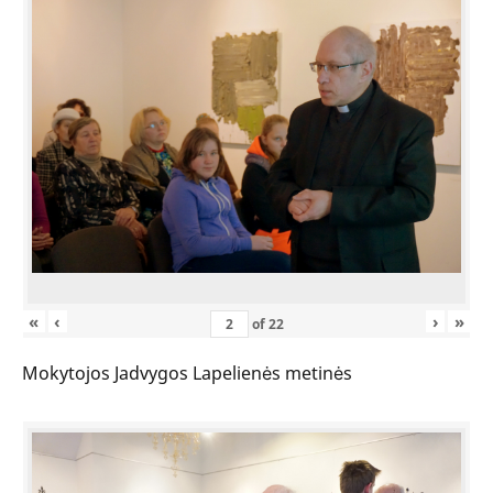
«
‹
›
»
of
22
Mokytojos Jadvygos Lapelienės metinės