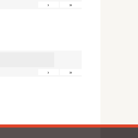
›
»
›
»