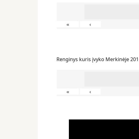
«
‹
Renginys kuris įvyko Merkinėje 201
«
‹