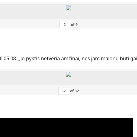
of
9
6 05 08 „Jo pyktis netveria amžinai, nes jam malonu būti ga
of
32