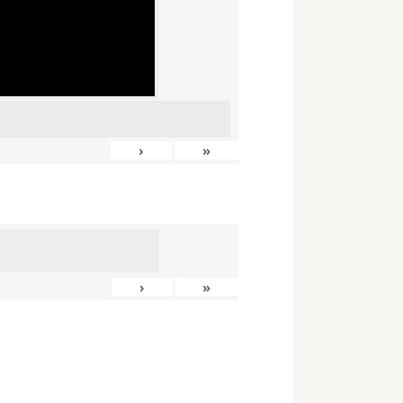
›
»
›
»