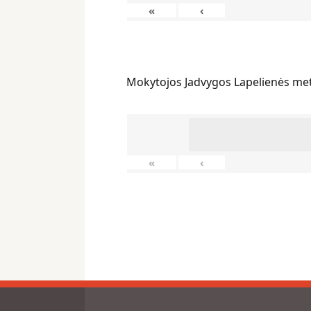
«
‹
Mokytojos Jadvygos Lapelienės me
«
‹