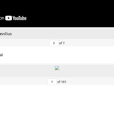
evičius
of
7
ai
of
161