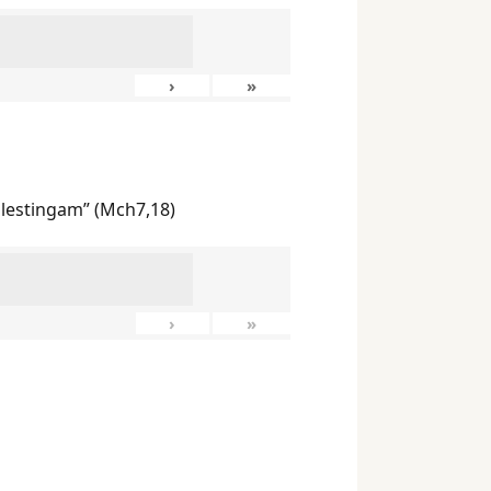
›
»
ilestingam” (Mch7,18)
›
»