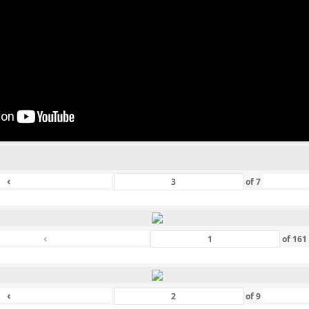
‹
of
7
‹
of
16
‹
of
9