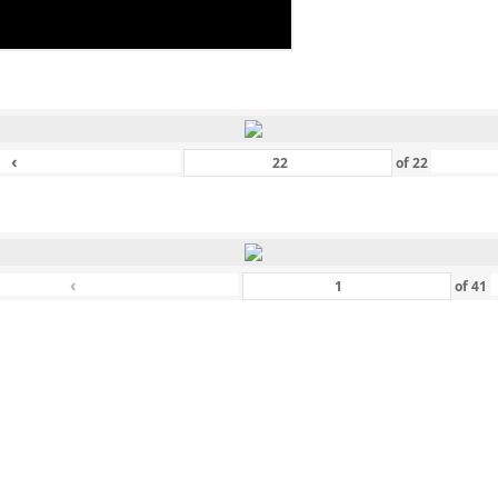
‹
of
22
‹
of
41