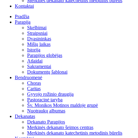
Merkinės dekanato katechetinis metodinis būrelis
Kontaktai
Pradžia
Parapija
Skelbimai
Straipsniai
Dvasininkas
Mišių laikas
Istorija
Parapijos globėjas
Atlaidai
Sakramentai
Dokumentų šablonai
Bendruomenė
Choras
Caritas
Gyvojo rožinio draugija
Pastoracinė taryba
Šv. Monikos Motinos maldoje grupė
Nuotraukų albumas
Dekanatas
Dekanato Parapijos
Merkinės dekanato šeimos centras
Merkinės dekanato katechetinis metodinis būrelis