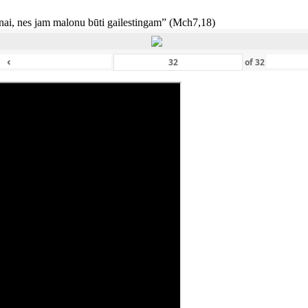
nai, nes jam malonu būti gailestingam” (Mch7,18)
‹
of
32