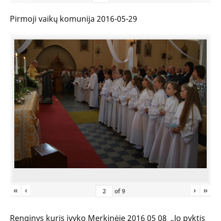
Pirmoji vaikų komunija 2016-05-29
«
‹
›
»
of
9
Renginys kuris įvyko Merkinėje 2016 05 08 „Jo pyktis