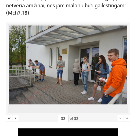
netveria amžinai, nes jam malonu būti gailestingam”
(Mch7,18)
«
‹
›
»
of
32