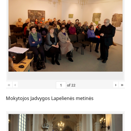
«
‹
›
»
of
22
Mokytojos Jadvygos Lapelienės metinės