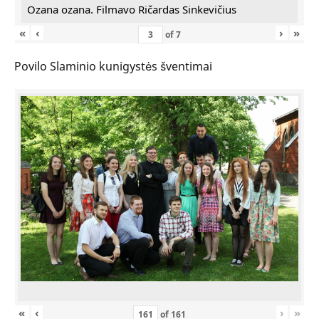
Ozana ozana. Filmavo Ričardas Sinkevičius
«
‹
›
»
of
7
Povilo Slaminio kunigystės šventimai
«
‹
›
»
of
161