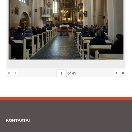
«
‹
›
»
of
41
KONTAKTAI