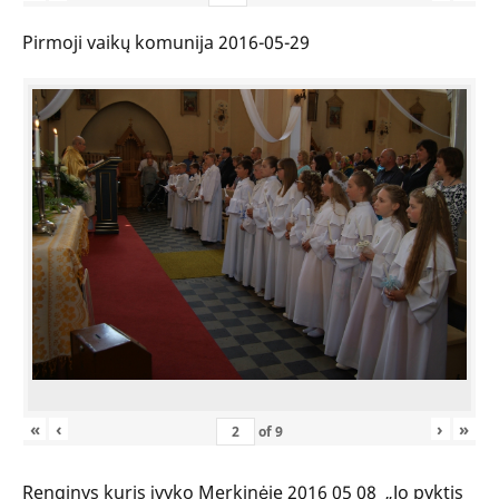
Pirmoji vaikų komunija 2016-05-29
«
‹
›
»
of
9
Renginys kuris įvyko Merkinėje 2016 05 08 „Jo pyktis