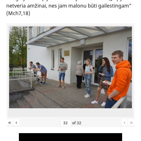
netveria amžinai, nes jam malonu būti gailestingam”
(Mch7,18)
«
‹
›
»
of
32