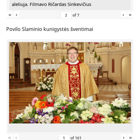
aleliuja. Filmavo Ričardas Sinkevičius
«
‹
›
»
of
7
Povilo Slaminio kunigystės šventimai
«
‹
›
»
of
161