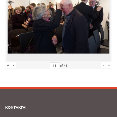
«
‹
›
»
of
41
KONTAKTAI