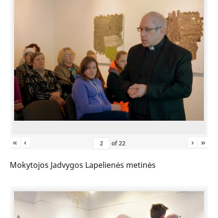
«
‹
›
»
of
22
Mokytojos Jadvygos Lapelienės metinės