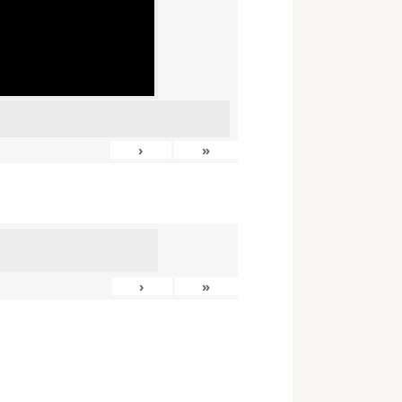
›
»
›
»