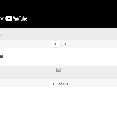
s
of
7
ai
of
161