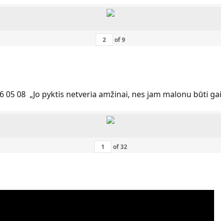
of
9
6 05 08 „Jo pyktis netveria amžinai, nes jam malonu būti ga
of
32