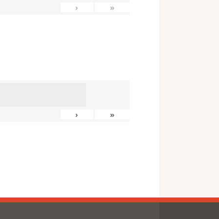
›
»
›
»