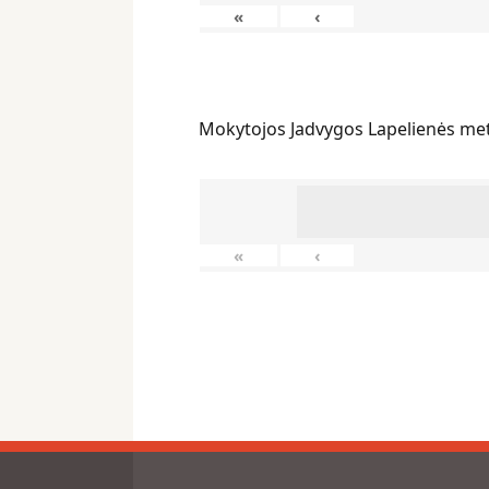
«
‹
Mokytojos Jadvygos Lapelienės me
«
‹