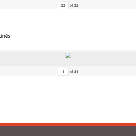
of
22
tinės
of
41