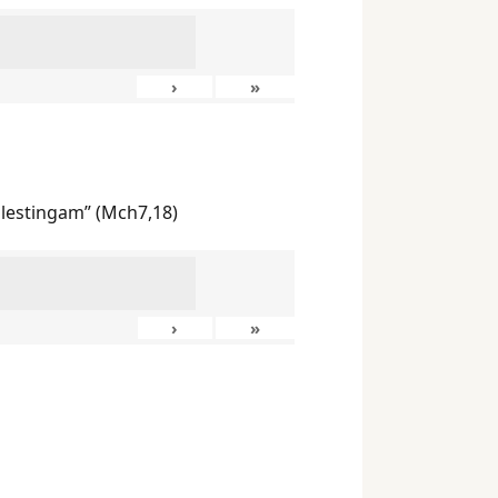
›
»
ilestingam” (Mch7,18)
›
»