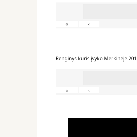
«
‹
Renginys kuris įvyko Merkinėje 201
«
‹