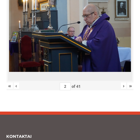
«
‹
›
»
of
41
KONTAKTAI