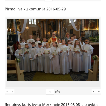
Pirmoji vaikų komunija 2016-05-29
«
‹
›
»
of
9
Renginys kuris įvyko Merkinėje 2016 05 08 „Jo pyktis