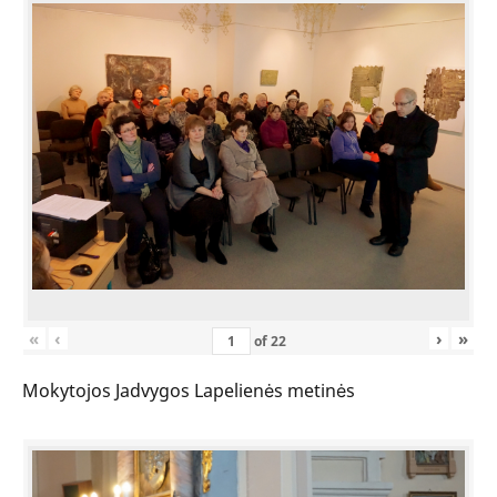
«
‹
›
»
of
22
Mokytojos Jadvygos Lapelienės metinės