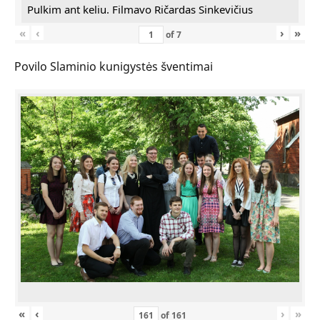
Pulkim ant keliu. Filmavo Ričardas Sinkevičius
«
‹
›
»
of
7
Povilo Slaminio kunigystės šventimai
«
‹
›
»
of
161