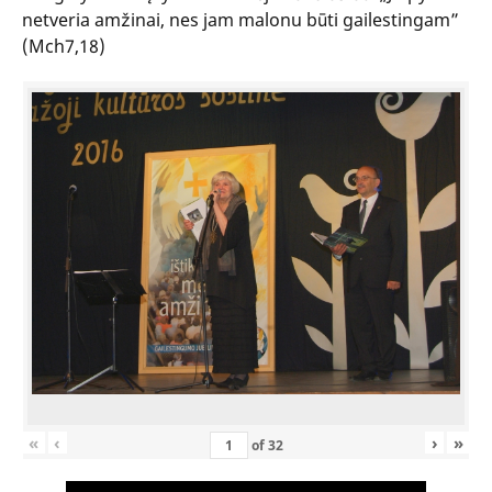
netveria amžinai, nes jam malonu būti gailestingam”
(Mch7,18)
«
‹
›
»
of
32