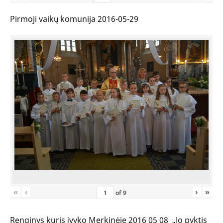
Pirmoji vaikų komunija 2016-05-29
«
‹
›
»
of
9
Renginys kuris įvyko Merkinėje 2016 05 08 „Jo pyktis