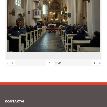
«
‹
›
»
of
41
KONTAKTAI