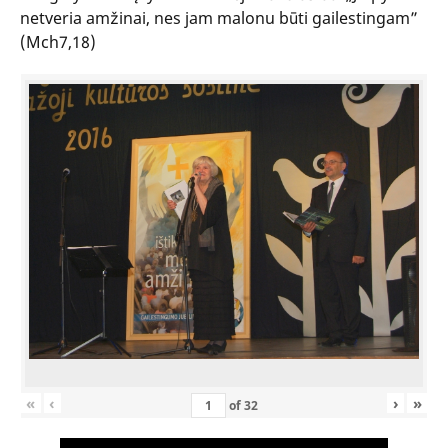
netveria amžinai, nes jam malonu būti gailestingam”
(Mch7,18)
«
‹
›
»
of
32