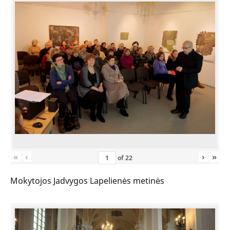
«
‹
›
»
of
22
Mokytojos Jadvygos Lapelienės metinės