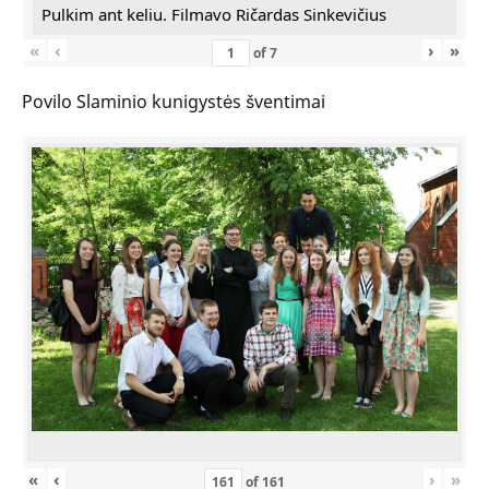
Pulkim ant keliu. Filmavo Ričardas Sinkevičius
«
‹
›
»
of
7
Povilo Slaminio kunigystės šventimai
«
‹
›
»
of
161