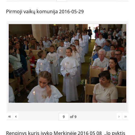
Pirmoji vaikų komunija 2016-05-29
«
‹
›
»
of
9
Renginys kuris įvyko Merkinėje 2016 05 08 „Jo pyktis