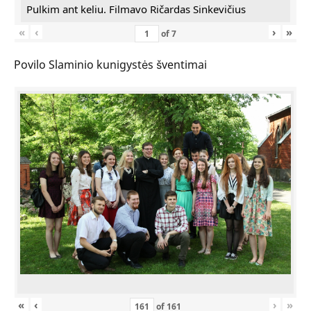
Pulkim ant keliu. Filmavo Ričardas Sinkevičius
«
‹
›
»
of
7
Povilo Slaminio kunigystės šventimai
«
‹
›
»
of
161