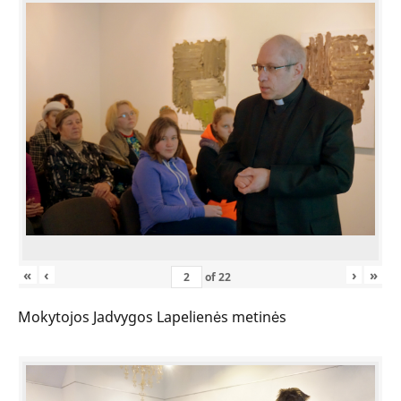
«
‹
›
»
of
22
Mokytojos Jadvygos Lapelienės metinės