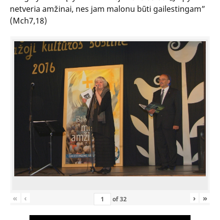
netveria amžinai, nes jam malonu būti gailestingam”
(Mch7,18)
«
‹
›
»
of
32