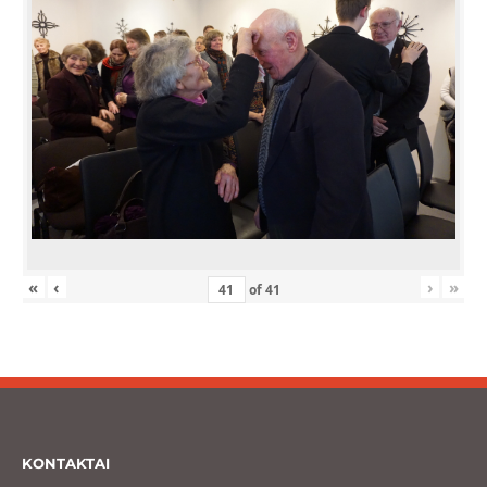
«
‹
›
»
of
41
KONTAKTAI