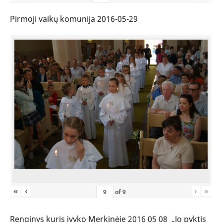
Pirmoji vaikų komunija 2016-05-29
«
‹
›
»
of
9
Renginys kuris įvyko Merkinėje 2016 05 08 „Jo pyktis