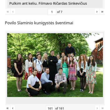
Pulkim ant keliu. Filmavo Ričardas Sinkevičius
«
‹
›
»
of
7
Povilo Slaminio kunigystės šventimai
«
‹
›
»
of
161