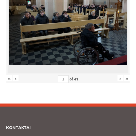
«
‹
›
»
of
41
KONTAKTAI