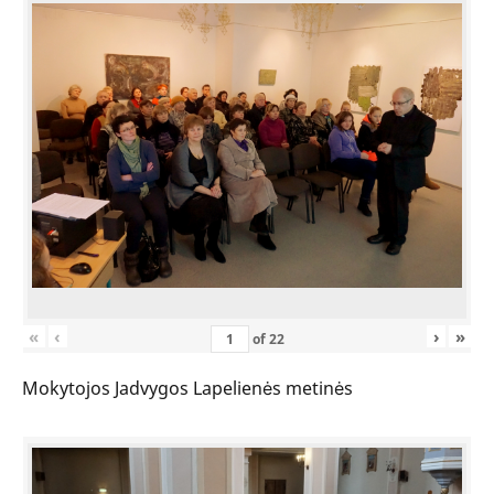
«
‹
›
»
of
22
Mokytojos Jadvygos Lapelienės metinės