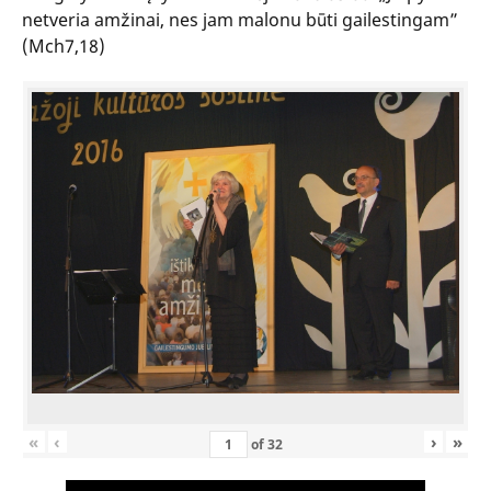
netveria amžinai, nes jam malonu būti gailestingam”
(Mch7,18)
«
‹
›
»
of
32