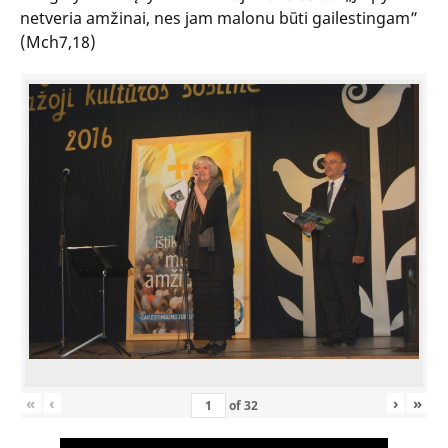
netveria amžinai, nes jam malonu būti gailestingam”
(Mch7,18)
«
‹
›
»
of
32