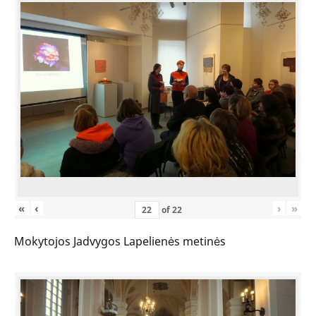
«
‹
›
»
of
22
Mokytojos Jadvygos Lapelienės metinės