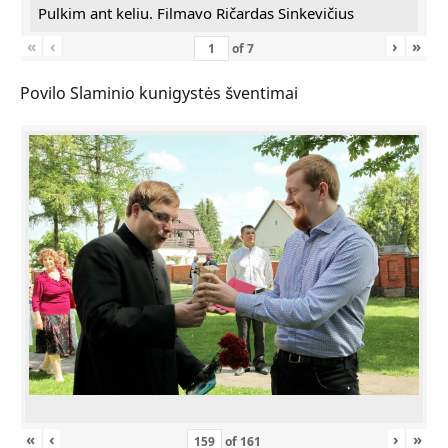
Pulkim ant keliu. Filmavo Ričardas Sinkevičius
«
‹
›
»
of
7
Povilo Slaminio kunigystės šventimai
«
‹
›
»
of
161