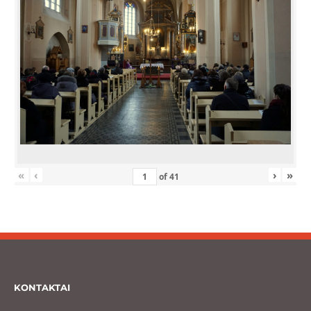
«
‹
›
»
of
41
KONTAKTAI