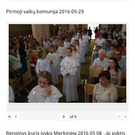
Pirmoji vaikų komunija 2016-05-29
«
‹
›
»
of
9
Renginys kuris įvyko Merkinėje 2016 05 08 „Jo pyktis