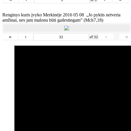
Renginys kuris įvyko Merkinėje 2016 05 08 „Jo pyktis netveria
amžinai, nes jam malonu būti gailestingam” (Mch7,18)
«
‹
›
»
of
32