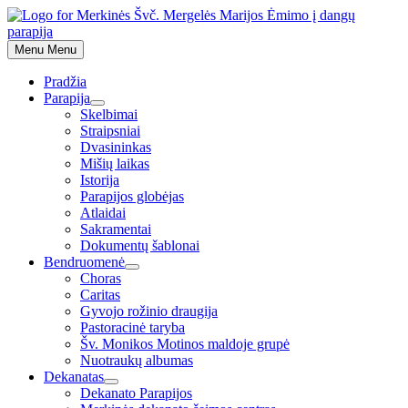
Skip
to
content
Menu
Menu
Pradžia
Parapija
Show
Skelbimai
sub
Straipsniai
menu
Dvasininkas
Mišių laikas
Istorija
Parapijos globėjas
Atlaidai
Sakramentai
Dokumentų šablonai
Bendruomenė
Show
Choras
sub
Caritas
menu
Gyvojo rožinio draugija
Pastoracinė taryba
Šv. Monikos Motinos maldoje grupė
Nuotraukų albumas
Dekanatas
Show
Dekanato Parapijos
sub