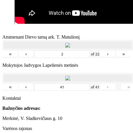
Atsimenant Dievo tarną ark. T. Matulionį
«
‹
›
»
of
22
Mokytojos Jadvygos Lapelienės metinės
«
‹
›
»
of
41
Kontaktai
Bažnyčios adresas:
Merkinė, V. Sladkevičiaus g. 10
Varėnos rajonas