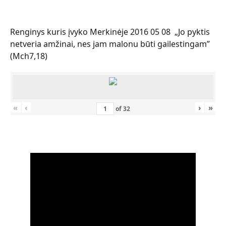
Renginys kuris įvyko Merkinėje 2016 05 08 „Jo pyktis
netveria amžinai, nes jam malonu būti gailestingam”
(Mch7,18)
«
‹
›
»
of
32