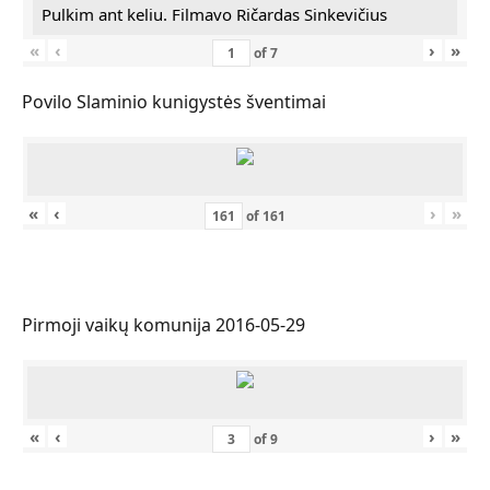
Pulkim ant keliu. Filmavo Ričardas Sinkevičius
«
‹
›
»
of
7
Povilo Slaminio kunigystės šventimai
«
‹
›
»
of
161
Pirmoji vaikų komunija 2016-05-29
«
‹
›
»
of
9