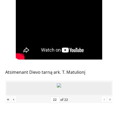
Atsimenant Dievo tarną ark. T. Matulionį
«
‹
›
»
of
22