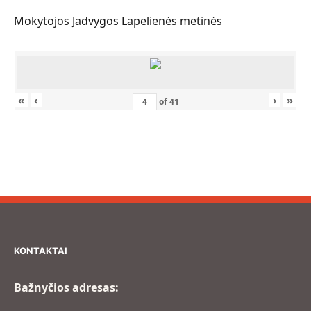
Mokytojos Jadvygos Lapelienės metinės
«
‹
›
»
of
41
KONTAKTAI
Bažnyčios adresas: