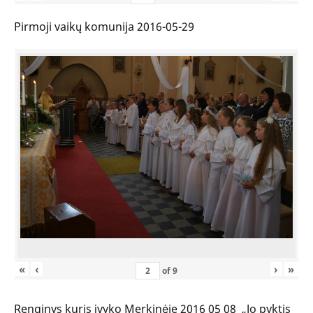
Pirmoji vaikų komunija 2016-05-29
«
‹
›
»
of
9
Renginys kuris įvyko Merkinėje 2016 05 08 „Jo pyktis