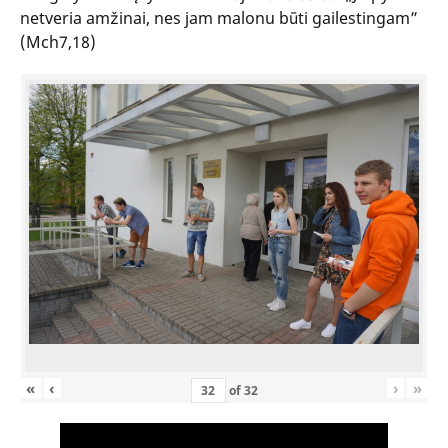
netveria amžinai, nes jam malonu būti gailestingam”
(Mch7,18)
«
‹
›
»
of
32