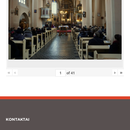
«
‹
›
»
of
41
KONTAKTAI