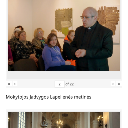
«
‹
›
»
of
22
Mokytojos Jadvygos Lapelienės metinės