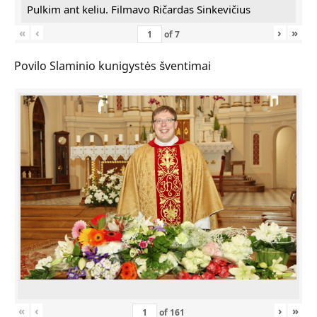
Pulkim ant keliu. Filmavo Ričardas Sinkevičius
«
‹
›
»
of
7
Povilo Slaminio kunigystės šventimai
«
‹
›
»
of
161