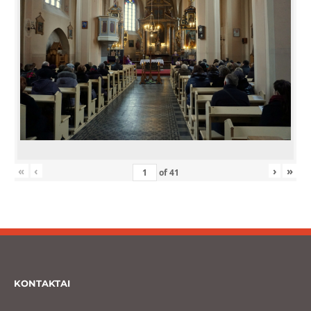
«
‹
›
»
of
41
KONTAKTAI