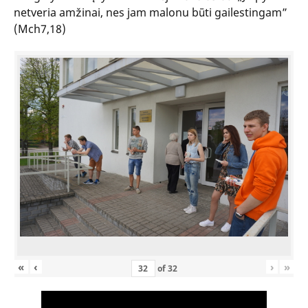
netveria amžinai, nes jam malonu būti gailestingam”
(Mch7,18)
«
‹
›
»
of
32