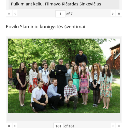
Pulkim ant keliu. Filmavo Ričardas Sinkevičius
«
‹
›
»
of
7
Povilo Slaminio kunigystės šventimai
«
‹
›
»
of
161