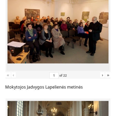
«
‹
›
»
of
22
Mokytojos Jadvygos Lapelienės metinės