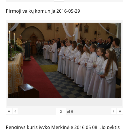
Pirmoji vaikų komunija 2016-05-29
«
‹
›
»
of
9
Renginys kuris įvyko Merkinėje 2016 05 08 „Jo pyktis