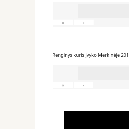
«
‹
Renginys kuris įvyko Merkinėje 201
«
‹