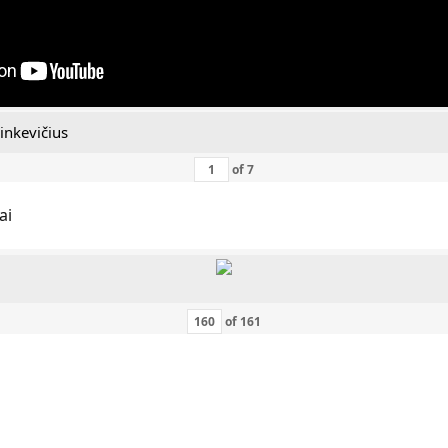
inkevičius
of
7
ai
of
161