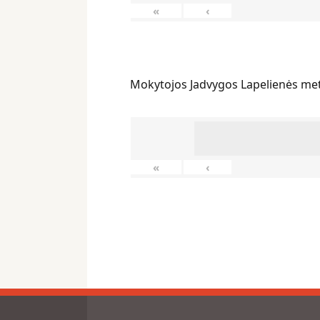
«
‹
Mokytojos Jadvygos Lapelienės me
«
‹