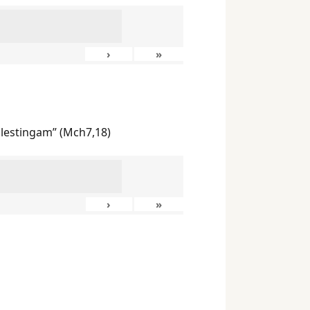
›
»
ilestingam” (Mch7,18)
›
»