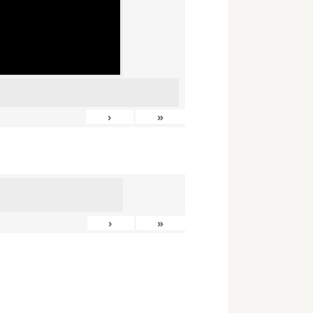
›
»
›
»