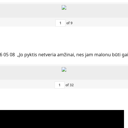
of
9
6 05 08 „Jo pyktis netveria amžinai, nes jam malonu būti ga
of
32