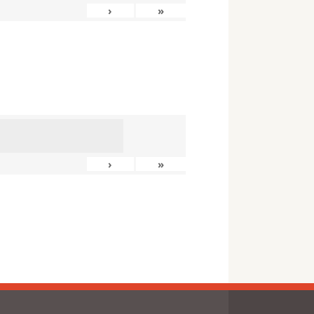
›
»
›
»