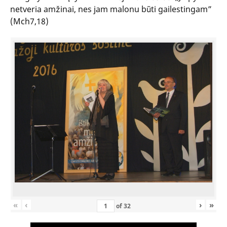
netveria amžinai, nes jam malonu būti gailestingam”
(Mch7,18)
«
‹
›
»
of
32