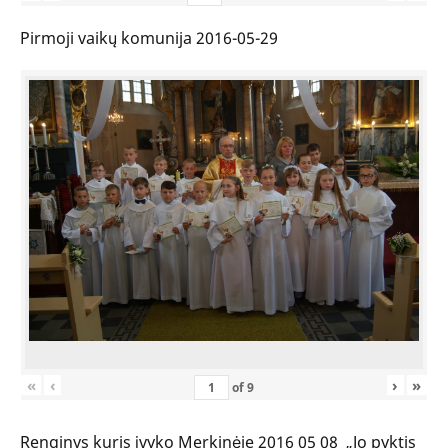
Pirmoji vaikų komunija 2016-05-29
«
‹
›
»
of
9
Renginys kuris įvyko Merkinėje 2016 05 08 „Jo pyktis