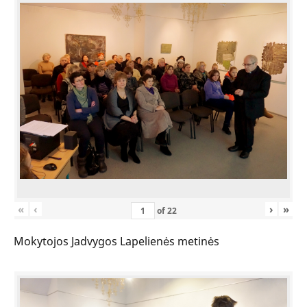
«
‹
›
»
of
22
Mokytojos Jadvygos Lapelienės metinės