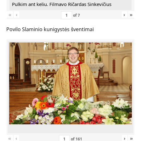
Pulkim ant keliu. Filmavo Ričardas Sinkevičius
«
‹
›
»
of
7
Povilo Slaminio kunigystės šventimai
«
‹
›
»
of
161