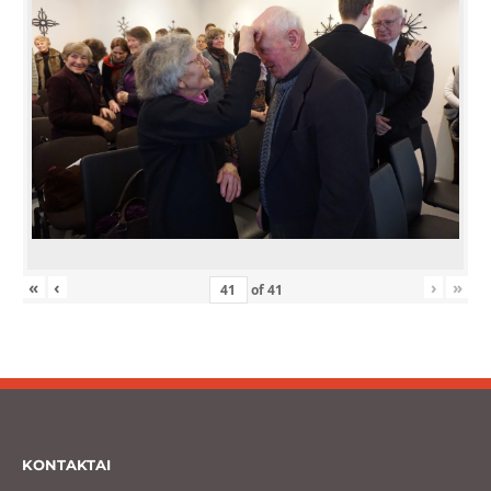
«
‹
›
»
of
41
KONTAKTAI